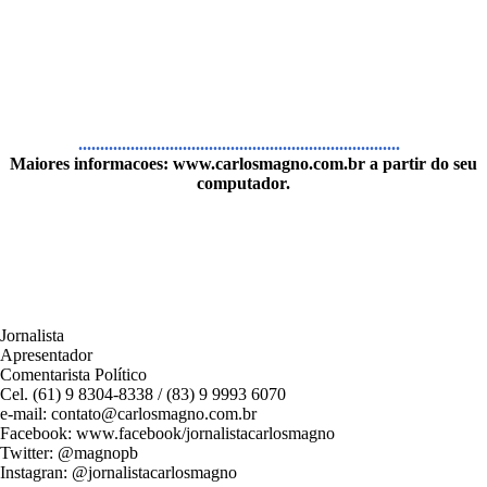
..........................................................................
Maiores informacoes:
www.carlosmagno.com.br
a partir do seu
computador.
Jornalista
Apresentador
Comentarista Político
Cel. (61) 9 8304-8338 / (83) 9 9993 6070
e-mail: contato@carlosmagno.com.br
Facebook: www.facebook/jornalistacarlosmagno
Twitter: @magnopb
Instagran: @jornalistacarlosmagno