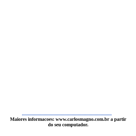
..........................................................................
Maiores informacoes:
www.carlosmagno.com.br
a partir
do seu computador.