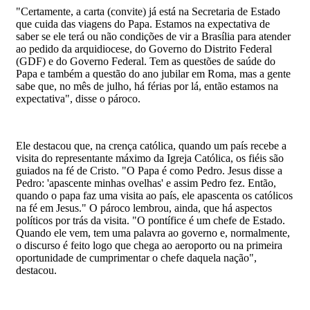
"Certamente, a carta (convite) já está na Secretaria de Estado
que cuida das viagens do Papa. Estamos na expectativa de
saber se ele terá ou não condições de vir a Brasília para atender
ao pedido da arquidiocese, do Governo do Distrito Federal
(GDF) e do Governo Federal. Tem as questões de saúde do
Papa e também a questão do ano jubilar em Roma, mas a gente
sabe que, no mês de julho, há férias por lá, então estamos na
expectativa", disse o pároco.
Ele destacou que, na crença católica, quando um país recebe a
visita do representante máximo da Igreja Católica, os fiéis são
guiados na fé de Cristo. "O Papa é como Pedro. Jesus disse a
Pedro: 'apascente minhas ovelhas' e assim Pedro fez. Então,
quando o papa faz uma visita ao país, ele apascenta os católicos
na fé em Jesus." O pároco lembrou, ainda, que há aspectos
políticos por trás da visita. "O pontífice é um chefe de Estado.
Quando ele vem, tem uma palavra ao governo e, normalmente,
o discurso é feito logo que chega ao aeroporto ou na primeira
oportunidade de cumprimentar o chefe daquela nação",
destacou.