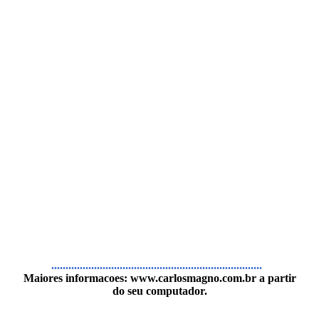
..........................................................................
Maiores informacoes:
www.carlosmagno.com.br
a partir
do seu computador.