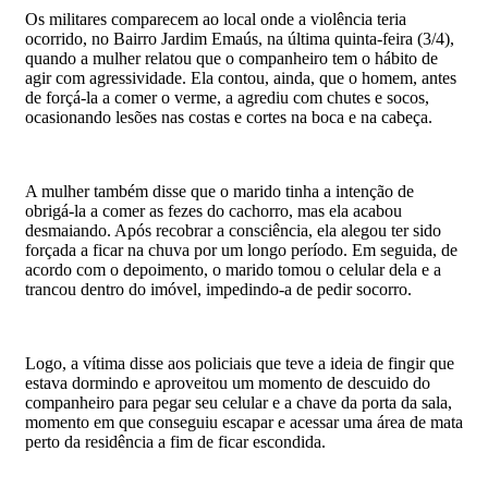
Os militares comparecem ao local onde a violência teria
ocorrido, no Bairro Jardim Emaús, na última quinta-feira (3/4),
quando a mulher relatou que o companheiro tem o hábito de
agir com agressividade. Ela contou, ainda, que o homem, antes
de forçá-la a comer o verme, a agrediu com chutes e socos,
ocasionando lesões nas costas e cortes na boca e na cabeça.
A mulher também disse que o marido tinha a intenção de
obrigá-la a comer as fezes do cachorro, mas ela acabou
desmaiando. Após recobrar a consciência, ela alegou ter sido
forçada a ficar na chuva por um longo período. Em seguida, de
acordo com o depoimento, o marido tomou o celular dela e a
trancou dentro do imóvel, impedindo-a de pedir socorro.
Logo, a vítima disse aos policiais que teve a ideia de fingir que
estava dormindo e aproveitou um momento de descuido do
companheiro para pegar seu celular e a chave da porta da sala,
momento em que conseguiu escapar e acessar uma área de mata
perto da residência a fim de ficar escondida.