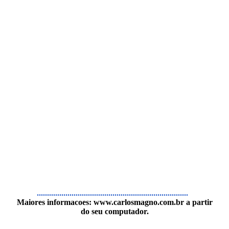
..........................................................................
Maiores informacoes:
www.carlosmagno.com.br
a partir
do seu computador.