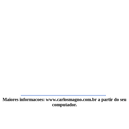
..........................................................................
Maiores informacoes:
www.carlosmagno.com.br
a partir do seu
computador.