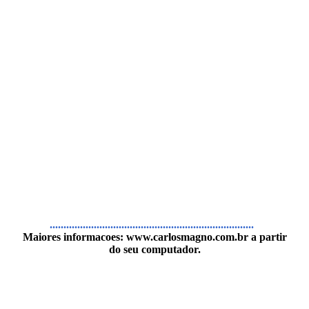
..........................................................................
Maiores informacoes:
www.carlosmagno.com.br
a partir
do seu computador.