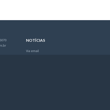
 6070
NOTÍCIAS
m.br
Via email
magno
Seu
INSCREVER-SE
e-
no
mail
grafia
Política
Religião
Arquivo
Contato