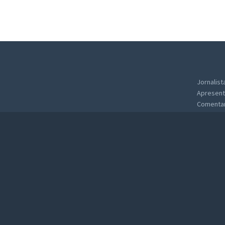
Jornalist
Apresent
Comentari
Â© Carlos Magno