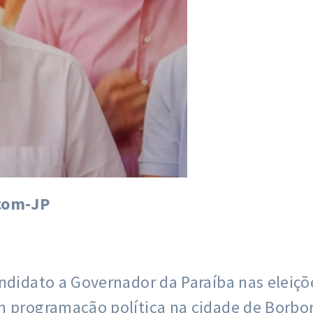
ecom-JP
andidato a Governador da Paraíba nas eleiç
m programação política na cidade de Borbor