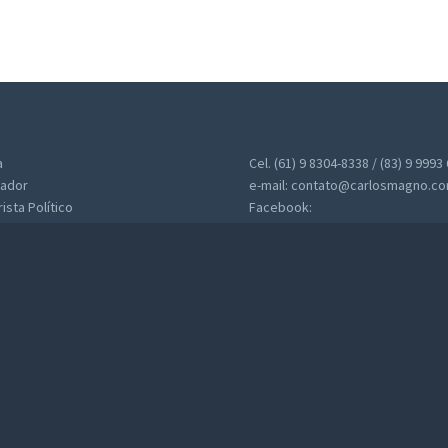
a
Cel. (61) 9 8304-8338 / (83) 9 9993
ador
e-mail: contato@carlosmagno.co
sta Político
Facebook:
www.facebook/jornalistacarlos
Twitter: @magnopb
Instagran: @jornalistacarlosmag
Inicial
Bio