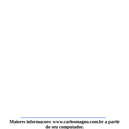
..........................................................................
Maiores informacoes:
www.carlosmagno.com.br
a partir
do seu computador.