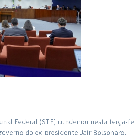
al Federal (STF) condenou nesta terça-feir
governo do ex-presidente Jair Bolsonaro.