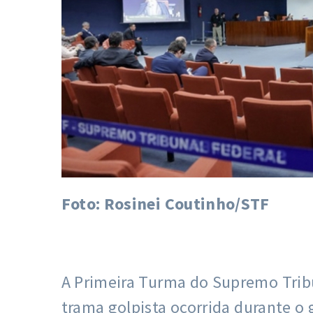
Foto: Rosinei Coutinho/STF
A Primeira Turma do Supremo Tribun
trama golpista ocorrida durante o 