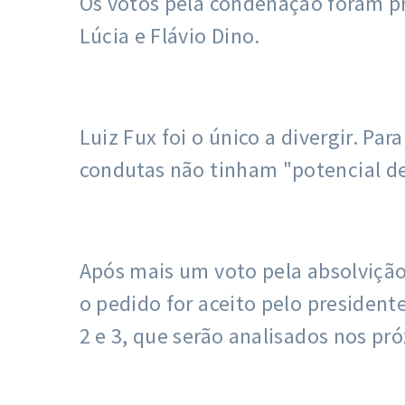
Os votos pela condenação foram pro
Lúcia e Flávio Dino.
Luiz Fux foi o único a divergir. P
condutas não tinham "potencial de
Após mais um voto pela absolvição 
o pedido for aceito pelo president
2 e 3, que serão analisados nos pr