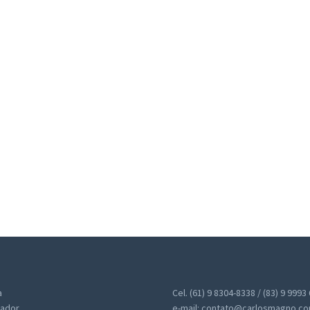
a
Cel. (61) 9 8304-8338 / (83) 9 9993
ador
e-mail: contato@carlosmagno.co