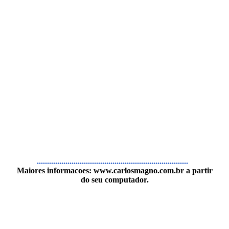
..........................................................................
Maiores informacoes:
www.carlosmagno.com.br
a partir
do seu computador.