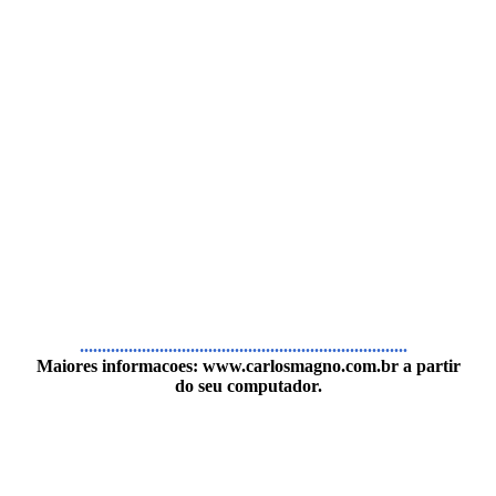
..........................................................................
Maiores informacoes:
www.carlosmagno.com.br
a partir
do seu computador.