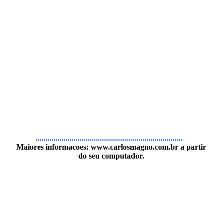
..........................................................................
Maiores informacoes:
www.carlosmagno.com.br
a partir
do seu computador.