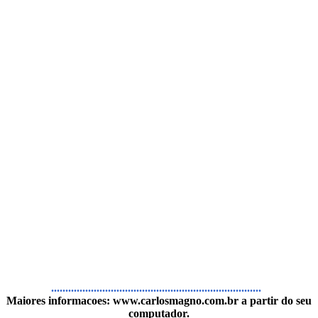
..........................................................................
Maiores informacoes:
www.carlosmagno.com.br
a partir do seu
computador.