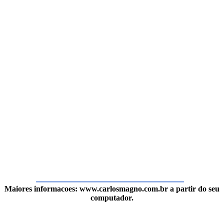
..........................................................................
Maiores informacoes:
www.carlosmagno.com.br
a partir do seu
computador.