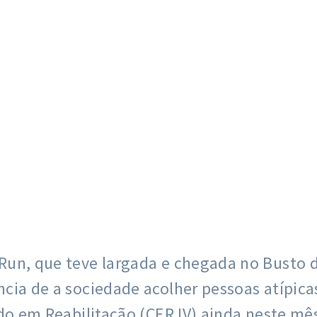
s Run, que teve largada e chegada no Busto
ncia de a sociedade acolher pessoas atípic
ado em Reabilitação (CER IV) ainda neste mê