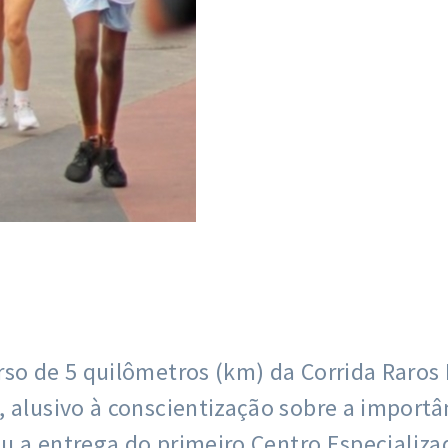
rso de 5 quilômetros (km) da Corrida Raro
, alusivo à conscientização sobre a importâ
tou a entrega do primeiro Centro Especializ