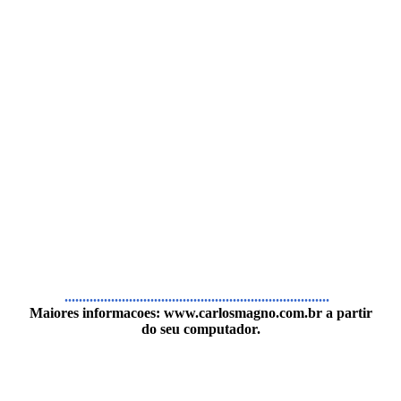
..........................................................................
Maiores informacoes:
www.carlosmagno.com.br
a partir
do seu computador.