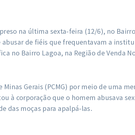
i preso na última sexta-feira (12/6), no Bai
 abusar de fiéis que frequentavam a instit
fica no Bairro Lagoa, na Região de Venda No
l de Minas Gerais (PCMG) por meio de uma 
atou à corporação que o homem abusava se
de das moças para apalpá-las.