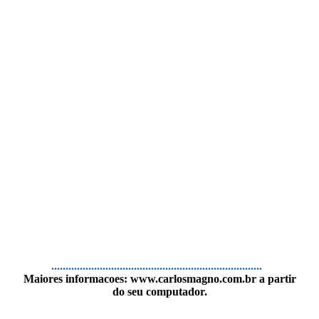
..........................................................................
Maiores informacoes:
www.carlosmagno.com.br
a partir
do seu computador.