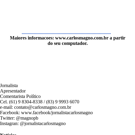
..........................................................................
Maiores informacoes:
www.carlosmagno.com.br
a partir
do seu computador.
Jornalista
Apresentador
Comentarista Político
Cel. (61) 9 8304-8338 / (83) 9 9993 6070
e-mail: contato@carlosmagno.com.br
Facebook: www.facebook/jornalistacarlosmagno
Twitter: @magnopb
Instagran: @jornalistacarlosmagno