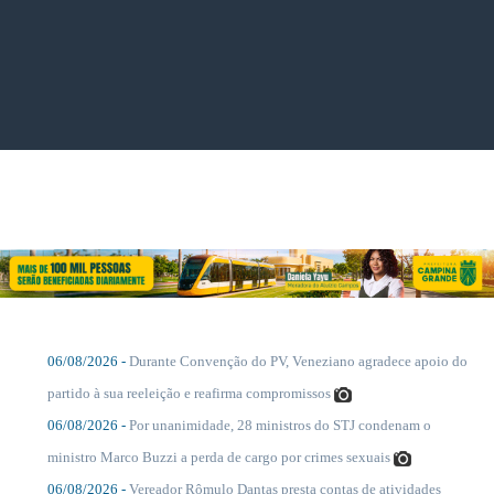
....
06/08/2026 -
Durante Convenção do PV, Veneziano agradece apoio do
....
partido à sua reeleição e reafirma compromissos
06/08/2026 -
Por unanimidade, 28 ministros do STJ condenam o
....
ministro Marco Buzzi a perda de cargo por crimes sexuais
06/08/2026 -
Vereador Rômulo Dantas presta contas de atividades