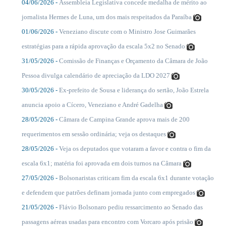
04/06/2026 -
Assembleia Legislativa concede medalha de mérito ao
....
jornalista Hermes de Luna, um dos mais respeitados da Paraíba
01/06/2026 -
Veneziano discute com o Ministro Jose Guimarães
....
estratégias para a rápida aprovação da escala 5x2 no Senado
31/05/2026 -
Comissão de Finanças e Orçamento da Câmara de João
....
Pessoa divulga calendário de apreciação da LDO 2027
30/05/2026 -
Ex-prefeito de Sousa e liderança do sertão, João Estrela
....
anuncia apoio a Cícero, Veneziano e André Gadelha
28/05/2026 -
Câmara de Campina Grande aprova mais de 200
....
requerimentos em sessão ordinária; veja os destaques
28/05/2026 -
Veja os deputados que votaram a favor e contra o fim da
....
escala 6x1; matéria foi aprovada em dois turnos na Câmara
27/05/2026 -
Bolsonaristas criticam fim da escala 6x1 durante votação
....
e defendem que patrões definam jornada junto com empregados
21/05/2026 -
Flávio Bolsonaro pediu ressarcimento ao Senado das
....
passagens aéreas usadas para encontro com Vorcaro após prisão