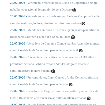
29/07/2026 -
Veneziano é recebido pelo Bispo de Cajazeiras e elogia
....
trabalho educacional desenvolvido pela Diocese
24/07/2026 -
Veneziano participa de Ato pro Lula em Campina Grande
....
e recebe reafirmação do apoio dos partidos progressistas
23/07/2026 -
Mendonça autoriza PF a investigar repasses para filme de
....
Bolsonaro; valor seria superior a R$ 60 milhões
22/07/2026 -
Vereadora de Campina Grande Waléria Assunção anuncia
....
apoio à reeleição de Veneziano para o Senado Federal
22/07/2026 -
Assembleia Legislativa da Paraíba aprova LDO 2027 e
....
presidente Adriano Galdino ressalta &#34;diálogo constante e
equilibrado&#34; entre poderes
22/07/2026 -
Pre-candidatos, Carol Gomes e André Gomes confirmam
....
apoio à reeleição de Veneziano para o Senado
22/07/2026 -
Senadora do Progressistas recusa pedido para ser vice de
....
Flávio Bolsonaro; veja quem são as outras mulheres cotadas
21/07/2026 -
Polícia Federal decide expulsar Eduardo Bolsonaro da