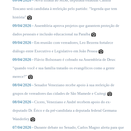
09/04/2026 -
Nova filiada ao MDB, deputada estadual Camila
....
Toscano será candidata à reeleição pelo partido: “legenda que tem
história”
09/04/2026 -
Assembleia aprova projetos que garantem proteção de
....
dados pessoais e inclusão educacional na Paraíba
09/04/2026 -
Em reunião com vereadores, Leo Bezerra fortalece
....
diálogo entre Executivo e Legislativo em João Pessoa
09/04/2026 -
Flávio Bolsonaro é cobrado na Assembleia de Deus:
....
“quando você e sua família tratarão os evangélicos como a gente
merece?”
08/04/2026 -
Senador Veneziano recebe apoio à sua reeleição de
....
grupos de vereadores das cidades de São Mamede e Cuitegi
08/04/2026 -
Cicero, Veneziano e André recebem apoio do ex-
....
deputado Dr. Érico e da pré-candidata a deputada federal Germana
Wanderley
07/04/2026 -
Durante debate no Senado, Carlos Magno alerta para que