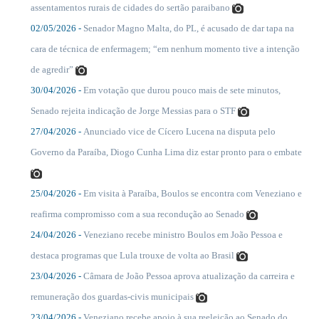
assentamentos rurais de cidades do sertão paraibano
02/05/2026 -
Senador Magno Malta, do PL, é acusado de dar tapa na
....
cara de técnica de enfermagem; “em nenhum momento tive a intenção
de agredir”
30/04/2026 -
Em votação que durou pouco mais de sete minutos,
....
Senado rejeita indicação de Jorge Messias para o STF
27/04/2026 -
Anunciado vice de Cícero Lucena na disputa pelo
....
Governo da Paraíba, Diogo Cunha Lima diz estar pronto para o embate
25/04/2026 -
Em visita à Paraíba, Boulos se encontra com Veneziano e
....
reafirma compromisso com a sua recondução ao Senado
24/04/2026 -
Veneziano recebe ministro Boulos em João Pessoa e
....
destaca programas que Lula trouxe de volta ao Brasil
23/04/2026 -
Câmara de João Pessoa aprova atualização da carreira e
....
remuneração dos guardas-civis municipais
23/04/2026 -
Veneziano recebe apoio à sua reeleição ao Senado do