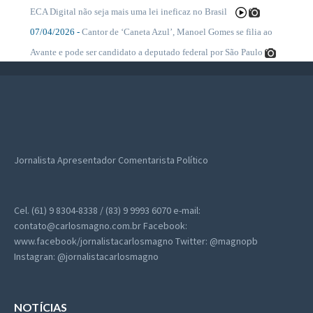
....
ECA Digital não seja mais uma lei ineficaz no Brasil
07/04/2026 -
Cantor de ‘Caneta Azul’, Manoel Gomes se filia ao
....
Avante e pode ser candidato a deputado federal por São Paulo
Jornalista
Apresentador
Comentarista Político
Cel. (61) 9 8304-8338 / (83) 9 9993 6070
e-mail:
contato@carlosmagno.com.br
Facebook:
www.facebook/jornalistacarlosmagno
Twitter: @magnopb
Instagran: @jornalistacarlosmagno
NOTÍCIAS