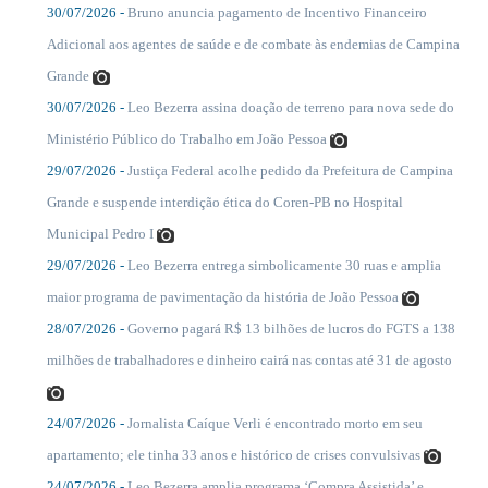
30/07/2026 -
Bruno anuncia pagamento de Incentivo Financeiro
....
Adicional aos agentes de saúde e de combate às endemias de Campina
Grande
30/07/2026 -
Leo Bezerra assina doação de terreno para nova sede do
....
Ministério Público do Trabalho em João Pessoa
29/07/2026 -
Justiça Federal acolhe pedido da Prefeitura de Campina
....
Grande e suspende interdição ética do Coren-PB no Hospital
Municipal Pedro I
29/07/2026 -
Leo Bezerra entrega simbolicamente 30 ruas e amplia
....
maior programa de pavimentação da história de João Pessoa
28/07/2026 -
Governo pagará R$ 13 bilhões de lucros do FGTS a 138
....
milhões de trabalhadores e dinheiro cairá nas contas até 31 de agosto
24/07/2026 -
Jornalista Caíque Verli é encontrado morto em seu
....
apartamento; ele tinha 33 anos e histórico de crises convulsivas
24/07/2026 -
Leo Bezerra amplia programa ‘Compra Assistida’ e