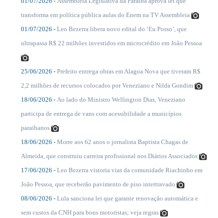
01/07/2026 -
Assembleia Legislativa da Paraíba aprova lei que
....
transforma em política pública aulas do Enem na TV Assembleia
01/07/2026 -
Leo Bezerra libera novo edital do ‘Eu Posso’, que
....
ultrapassa R$ 22 milhões investidos em microcrédito em João Pessoa
25/06/2026 -
Prefeito entrega obras em Alagoa Nova que tiveram R$
....
2,2 milhões de recursos colocados por Veneziano e Nilda Gondim
18/06/2026 -
Ao lado do Ministro Wellington Dias, Veneziano
....
participa de entrega de vans com acessibilidade a municípios
paraibanos
18/06/2026 -
Morre aos 62 anos o jornalista Baptista Chagas de
....
Almeida, que construiu carreira profissional nos Diários Associados
17/06/2026 -
Leo Bezerra vistoria vias da comunidade Riachinho em
....
João Pessoa, que receberão pavimento de piso intertravado
08/06/2026 -
Lula sanciona lei que garante renovação automática e
....
sem custos da CNH para bons motoristas; veja regras