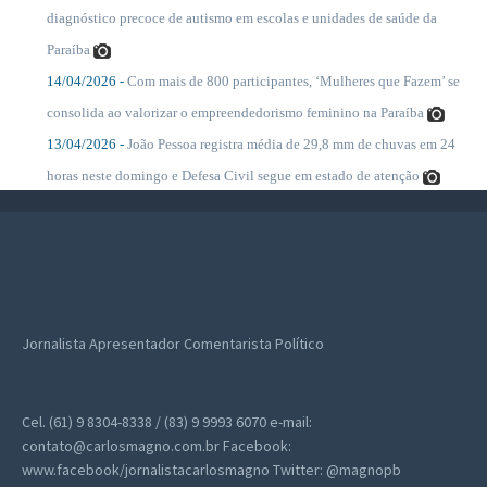
....
diagnóstico precoce de autismo em escolas e unidades de saúde da
Paraíba
14/04/2026 -
Com mais de 800 participantes, ‘Mulheres que Fazem’ se
....
consolida ao valorizar o empreendedorismo feminino na Paraíba
13/04/2026 -
João Pessoa registra média de 29,8 mm de chuvas em 24
....
horas neste domingo e Defesa Civil segue em estado de atenção
Jornalista
Apresentador
Comentarista Político
Cel. (61) 9 8304-8338 / (83) 9 9993 6070
e-mail:
contato@carlosmagno.com.br
Facebook:
www.facebook/jornalistacarlosmagno
Twitter: @magnopb