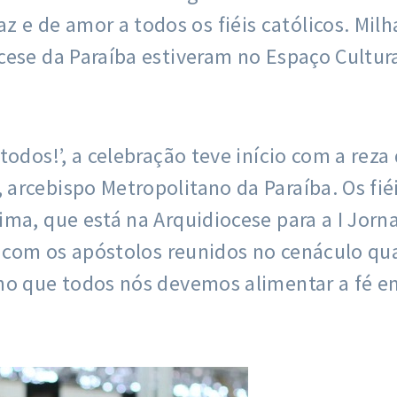
 de amor a todos os fiéis católicos. Milha
cese da Paraíba estiveram no Espaço Cultu
odos!’, a celebração teve início com a reza
 arcebispo Metropolitano da Paraíba. Os f
ima, que está na Arquidiocese para a I Jor
va com os apóstolos reunidos no cenáculo qu
o que todos nós devemos alimentar a fé em J