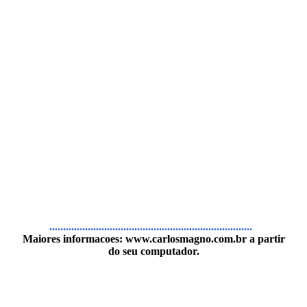
..........................................................................
Maiores informacoes:
www.carlosmagno.com.br
a partir
do seu computador.