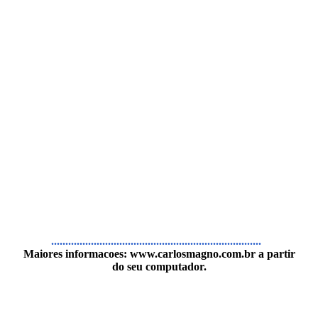
..........................................................................
Maiores informacoes:
www.carlosmagno.com.br
a partir
do seu computador.