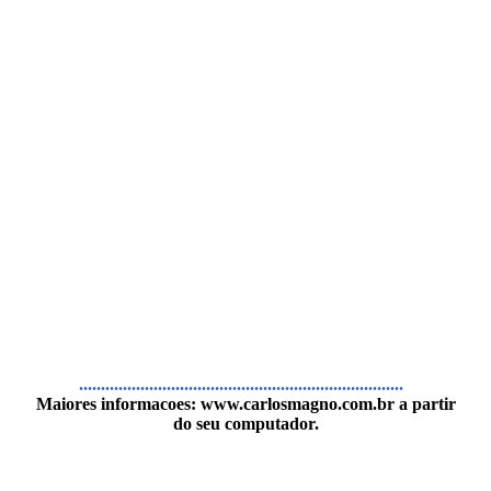
..........................................................................
Maiores informacoes:
www.carlosmagno.com.br
a partir
do seu computador.