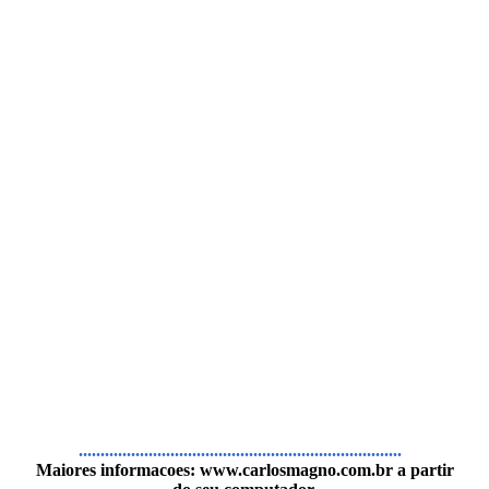
..........................................................................
Maiores informacoes:
www.carlosmagno.com.br
a partir