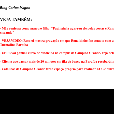
Blog Carlos Magno
VEJA TAMBÉM:
- Mãe confessa como matou o filho: “Paulistinha agarrou ele pelas costas e Xana
ciscando”
- VEJA VÍDEO: Record mostra gravação em que Ronaldinho faz contato com ac
Turmalina Paraíba
- UEPB vai ganhar curso de Medicina no campus de Campina Grande. Veja det
-
Cliente que passar mais de 20 minutos em fila de banco na Paraíba receberá i
- Católicos de Campina Grande terão espaço próprio para realizar ECC e outro