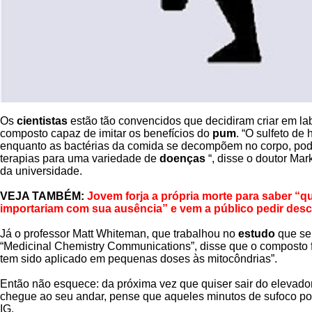
Os
cientistas
estão tão convencidos que decidiram criar em lab
composto capaz de imitar os benefícios do
pum
. “O sulfeto de
enquanto as bactérias da comida se decompõem no corpo, pode
terapias para uma variedade de
doenças
“, disse o doutor M
da universidade.
VEJA TAMBÉM:
Jovem forja a própria morte para saber “q
importariam com sua ausência” e vem a público pedir des
Já o professor Matt Whiteman, que trabalhou no
estudo
que ser
“Medicinal Chemistry Communications”, disse que o composto f
tem sido aplicado em pequenas doses às mitocôndrias”.
Então não esquece: da próxima vez que quiser sair do elevador
chegue ao seu andar, pense que aqueles minutos de sufoco po
IG.