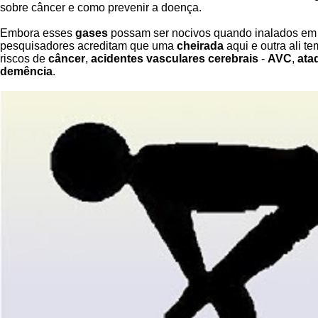
sobre câncer e como prevenir a doença.
Embora esses
gases
possam ser nocivos quando inalados em 
pesquisadores acreditam que uma
cheirada
aqui e outra ali te
riscos de
câncer
,
acidentes vasculares cerebrais
-
AVC
,
ata
demência
.