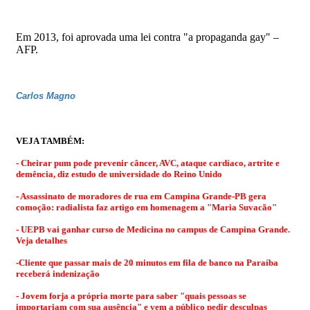
Em 2013, foi aprovada uma lei contra "a propaganda gay" –
AFP.
Carlos Magno
VEJA TAMBÉM:
-
Cheirar pum pode prevenir câncer, AVC, ataque cardíaco, artrite e
demência, diz estudo de universidade do Reino Unido
- Assassinato de moradores de rua em Campina Grande-PB gera
comoção: radialista faz artigo em homenagem a "Maria Suvacão"
- UEPB vai ganhar curso de Medicina no campus de Campina Grande.
Veja detalhes
-
Cliente que passar mais de 20 minutos em fila de banco na Paraíba
receberá indenização
- Jovem forja a própria morte para saber "quais pessoas se
importariam com sua ausência" e vem a público pedir desculpas